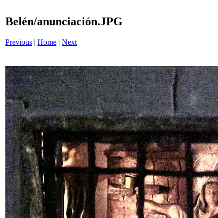
Belén/anunciación.JPG
Previous
|
Home
|
Next